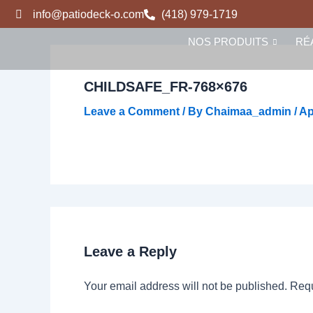
Name*
Skip
info@patiodeck-o.com
(418) 979-1719
to
NOS PRODUITS
RÉ
content
CHILDSAFE_FR-768×676
Leave a Comment
/ By
Chaimaa_admin
/
Ap
Leave a Reply
Your email address will not be published.
Requ