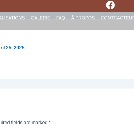
Email*
Websi
ALISATIONS
GALERIE
FAQ
À PROPOS
CONTRACTEU
ril 25, 2025
ired fields are marked
*