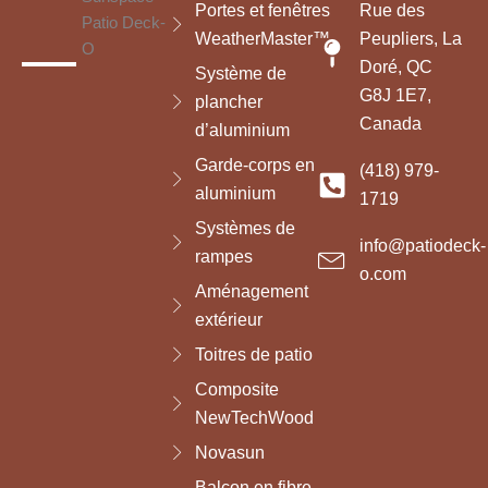
Portes et fenêtres
Rue des
WeatherMaster™
Peupliers, La
Doré, QC
Système de
G8J 1E7,
plancher
Canada
d’aluminium
Garde-corps en
(418) 979-
aluminium
1719
Systèmes de
info@patiodeck-
rampes
o.com
Aménagement
extérieur
Toitres de patio
Composite
NewTechWood
Novasun
Balcon en fibre