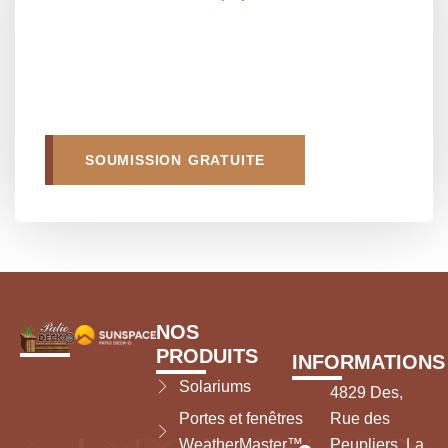
SOUMISSION GRATUITE
NOS
PRODUITS
INFORMATIONS
Solariums
4829 Des,
Portes et fenêtres
Rue des
WeatherMaster™
Peupliers, La