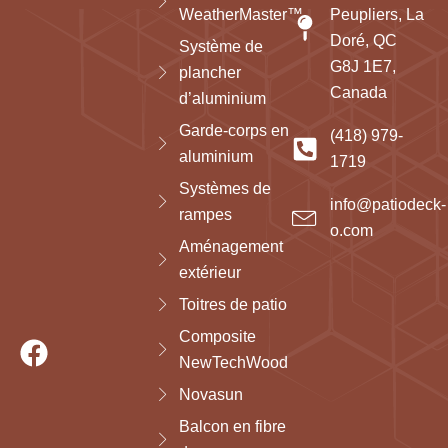
WeatherMaster™
Peupliers, La
Doré, QC
Système de
G8J 1E7,
plancher
Canada
d’aluminium
Garde-corps en
(418) 979-
aluminium
1719
Systèmes de
info@patiodeck-
rampes
o.com
Aménagement
extérieur
Toitres de patio
Composite
NewTechWood
Novasun
Balcon en fibre