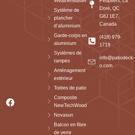
WeatherMaster™
Peupliers, La
Doré, QC
Système de
G8J 1E7,
plancher
Canada
d’aluminium
Garde-corps en
(418) 979-
aluminium
1719
Systèmes de
info@patiodeck-
rampes
o.com
Aménagement
extérieur
Toitres de patio
Composite
NewTechWood
Novasun
Balcon en fibre
de verre