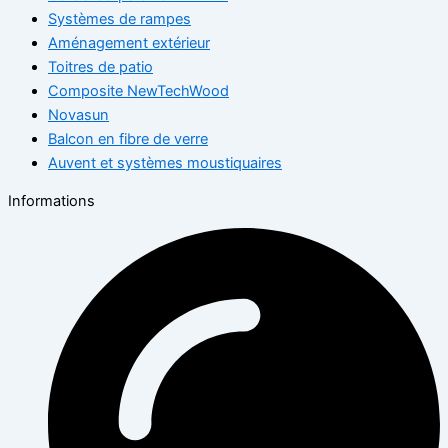
Systèmes de rampes
Aménagement extérieur
Toitres de patio
Composite NewTechWood
Novasun
Balcon en fibre de verre
Auvent et systèmes moustiquaires
Informations