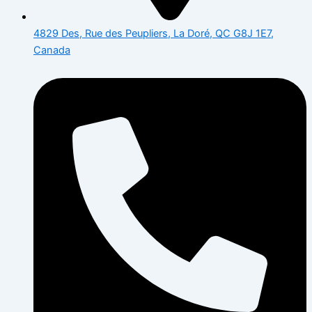
4829 Des, Rue des Peupliers, La Doré, QC G8J 1E7,
Canada