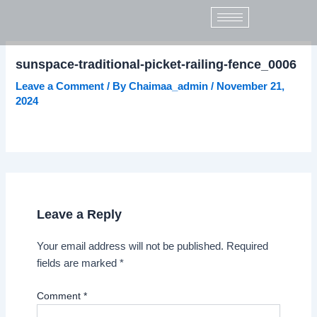
Name*
Email*
Website
Skip
to
content
sunspace-traditional-picket-railing-fence_0006
Leave a Comment
/ By
Chaimaa_admin
/
November 21,
2024
Leave a Reply
Your email address will not be published.
Required
fields are marked
*
Comment
*