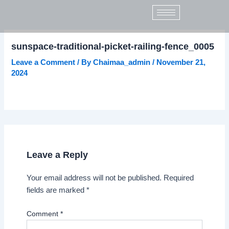
Name*
Email*
Website
Skip
to
content
sunspace-traditional-picket-railing-fence_0005
Leave a Comment
/ By
Chaimaa_admin
/
November 21,
2024
Leave a Reply
Your email address will not be published.
Required
fields are marked
*
Comment
*