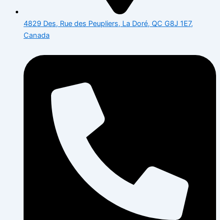
4829 Des, Rue des Peupliers, La Doré, QC G8J 1E7,
Canada