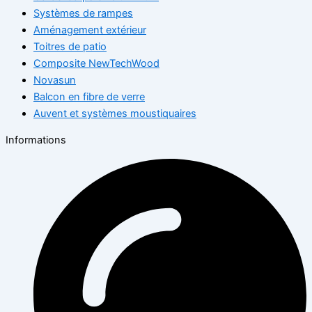
Systèmes de rampes
Aménagement extérieur
Toitres de patio
Composite NewTechWood
Novasun
Balcon en fibre de verre
Auvent et systèmes moustiquaires
Informations