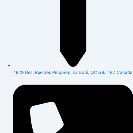
4829 Des, Rue des Peupliers, La Doré, QC G8J 1E7, Canada