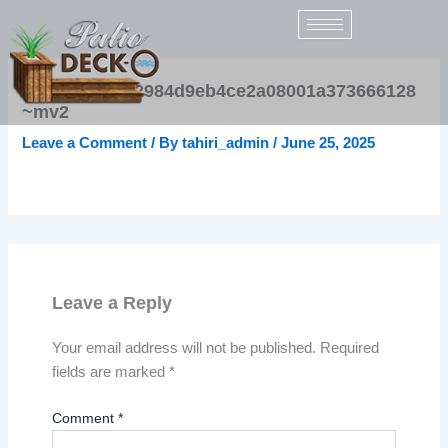
Skip
to
content
5e5b21_75b92984d9eb4ce2a08001a373666128
~mv2
Leave a Comment
/ By
tahiri_admin
/
June 25, 2025
Leave a Reply
Your email address will not be published.
Required
fields are marked
*
Comment
*