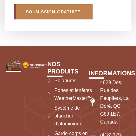
SOUMISSION GRATUITE
NOS
PRODUITS
INFORMATIONS
Solariums
4829 Des,
Portes et fenêtres
Rue des
WeatherMaster™
Peupliers, La
Doré, QC
Système de
G8J 1E7,
plancher
Canada
d’aluminium
Garde-corps en
(418) 979-