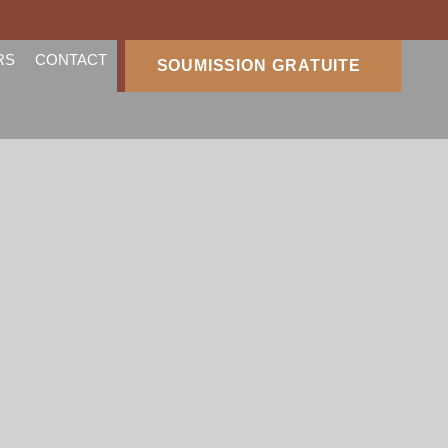
RS
CONTACT
SOUMISSION GRATUITE